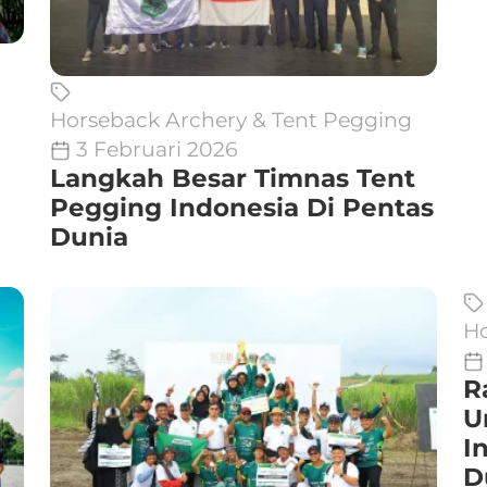
Horseback Archery & Tent Pegging
3 Februari 2026
Langkah Besar Timnas Tent
Pegging Indonesia Di Pentas
Dunia
Ho
R
U
I
D