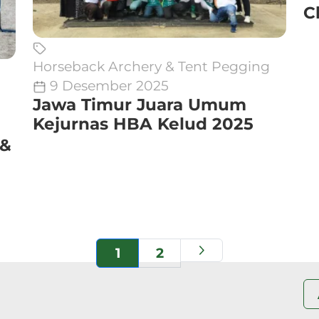
C
Horseback Archery & Tent Pegging
9 Desember 2025
Jawa Timur Juara Umum
Kejurnas HBA Kelud 2025
 &
1
2