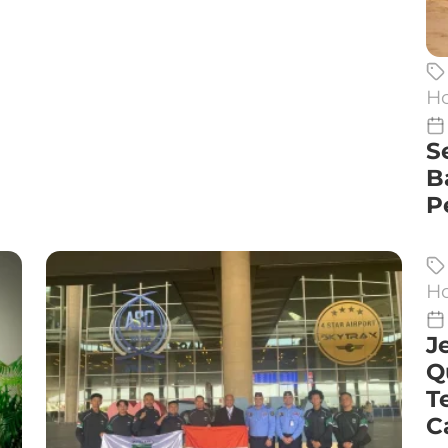
Ho
S
B
P
Ho
J
Q
T
C