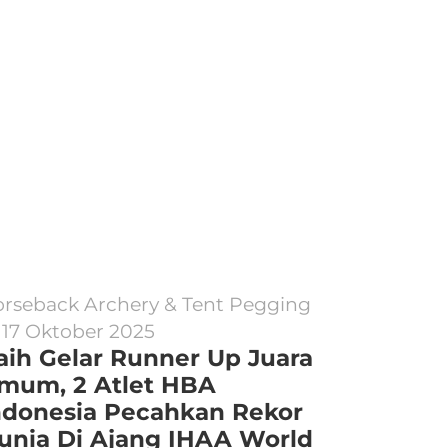
rseback Archery & Tent Pegging
17 Oktober 2025
aih Gelar Runner Up Juara
mum, 2 Atlet HBA
ndonesia Pecahkan Rekor
unia Di Ajang IHAA World