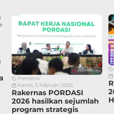
u
a
Pemprov
R
Kamis, 5 Februari 2026
2
Rakernas PORDASI
H
2026 hasilkan sejumlah
program strategis