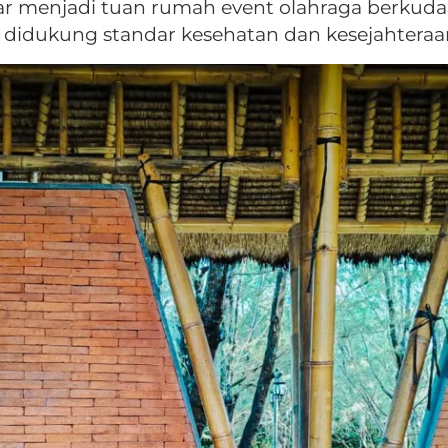
sar menjadi tuan rumah event olahraga berkuda 
us didukung standar kesehatan dan kesejahter