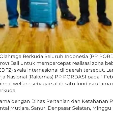
 Olahraga Berkuda Seluruh Indonesia (PP PO
ov) Bali untuk mempercepat realisasi zona be
EDFZ) skala internasional di daerah tersebut. 
erja Nasional (Rakernas) PP PORDASI pada 1 Fe
mal welfare sebagai salah satu fondasi uta
erkuda.
ama dengan Dinas Pertanian dan Ketahanan Pa
tai Mutiara, Sanur, Denpasar Selatan, Minggu 