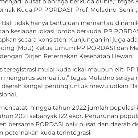
r menjadi pusat olahraga berkuda dunia,” tegas
Ternak Kuda PP PORDASI, Prof. Muladno, Senin, 
ali tidak hanya bertujuan memantau dinamik
dan kesiapan lokasi lomba berkuda. PP PORDA
rapkan secara konsisten. Kunjungan ini juga ada
ing (MoU) Ketua Umum PP PORDASI dan Ment
) dengan Dirjen Peternakan Kesehatan Hewan.
s teregistrasi mulai kuda lokal maupun elit. PP
an mengurus semua itu,” tegas Muladno seraya 
a daerah sangat penting untuk mewujudkan Bal
ional.
 mencatat, hingga tahun 2022 jumlah populasi 
ahun 2021 sebanyak 122 ekor. Penurunan popula
men bersama PORDASI baik pusat dan daerah 
eternakan kuda terintegrasi.