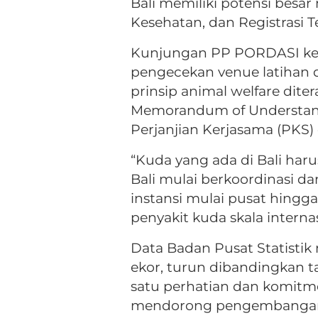
Bali memiliki potensi besa
Kesehatan, dan Registrasi 
Kunjungan PP PORDASI ke B
pengecekan venue latihan 
prinsip animal welfare dite
Memorandum of Understand
Perjanjian Kerjasama (PKS
“Kuda yang ada di Bali haru
Bali mulai berkoordinasi d
instansi mulai pusat hingg
penyakit kuda skala internas
Data Badan Pusat Statistik
ekor, turun dibandingkan t
satu perhatian dan komit
mendorong pengembangan p